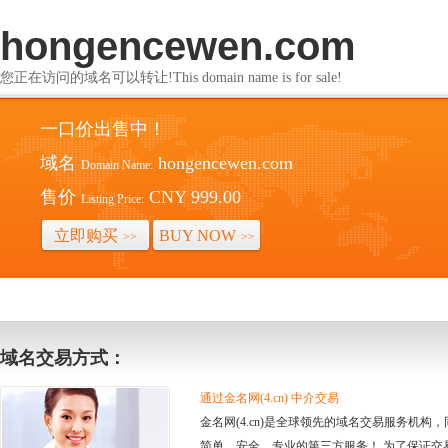
hongencewen.com
您正在访问的域名可以转让!This domain name is for sale!
一口价出售中！
域名
hongencewen.com
Domain Name:
售价
CNY 999.00
Listing Price:
立即购买
BUY NOW
>>
>>
域名交易方式：
通过金名网(4.cn) 中介交易
金名网(4.cn)是全球领先的域名交易服务机
简单、安全、专业的第三方服务！ 为了保证交