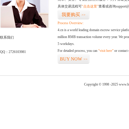
具体交易流程可
“点击这里”
查看或咨询support@
我要购买
>>
Process Overview:
4.cn is a world leading domain escrow service plat
million RMB transaction volume every year. We promi
联系我们
5 workdays.
For detailed process, you can
“visit here”
or contact
QQ：2726103981
BUY NOW
>>
Copyright © 1998 -2025 www.h